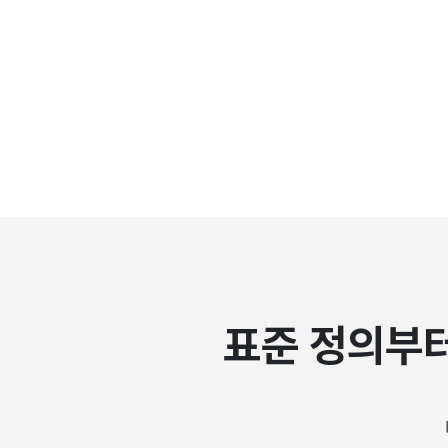
주요 기능
구성도
지원 범위 및 연계 환경
구축환경
지원 사양
자주하는 질문
주요 고객사
표준 정의부터